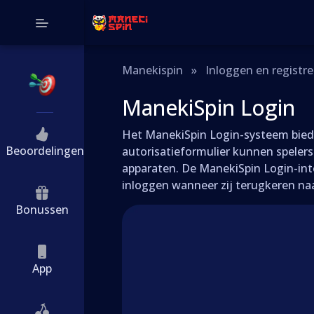
Manekispin
»
Inloggen en registr
ManekiSpin Login
Het ManekiSpin Login-systeem biedt 
Beoordelingen
autorisatieformulier kunnen spelers
apparaten. De ManekiSpin Login-inte
inloggen wanneer zij terugkeren naa
Bonussen
App