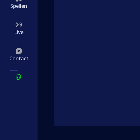
Spellen
Live
Contact