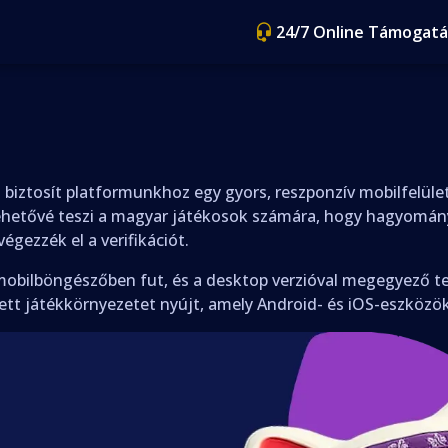
24/7 Online Támogatá
 biztosít platformunkhoz egy gyors, reszponzív mobilfelüle
lehetővé teszi a magyar játékosok számára, hogy hagyományo
végezzék el a verifikációt.
bilböngészőben fut, és a desktop verzióval megegyező telj
ett játékkörnyezetet nyújt, amely Android- és iOS-eszközö