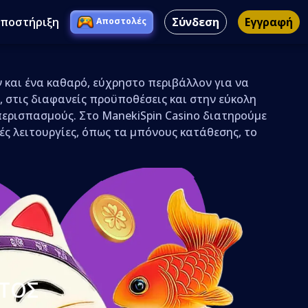
Υποστήριξη
Σύνδεση
Εγγραφή
Αποστολές
 και ένα καθαρό, εύχρηστο περιβάλλον για να
 στις διαφανείς προϋποθέσεις και στην εύκολη
ερισπασμούς. Στο ManekiSpin Casino διατηρούμε
ές λειτουργίες, όπως τα μπόνους κατάθεσης, το
ΤΟΣ